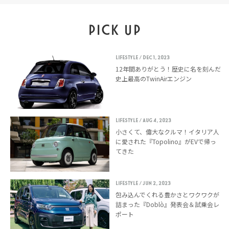
PICK UP
LIFESTYLE
/ Dec 1, 2023
12年間ありがとう！歴史に名を刻んだ
史上最高のTwinAirエンジン
LIFESTYLE
/ Aug 4, 2023
小さくて、偉大なクルマ！イタリア人
に愛された『Topolino』がEVで帰っ
てきた
LIFESTYLE
/ Jun 2, 2023
包み込んでくれる豊かさとワクワクが
詰まった『Doblò』発表会＆試乗会レ
ポート