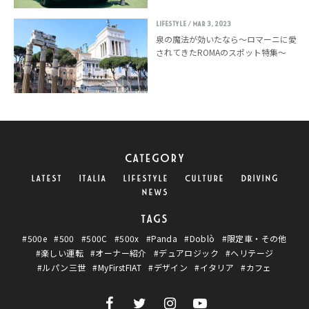
LIFESTYLE
/ Mar 3, 2023
泉の魔法が効いたなら〜ロマーニに愛
されてきたROMAのスポット特集〜
CATEGORY
LATEST
ITALIA
LIFESTYLE
CULTURE
DRIVING
NEWS
TAGS
#500e
#500
#500C
#500x
#Panda
#Doblò
#限定車・その他
#楽しい運転
#オーナー紹介
#デュアロジック
#ヘリテージ
#ルパン三世
#MyFirstFIAT
#デザイン
#イタリア
#カフェ