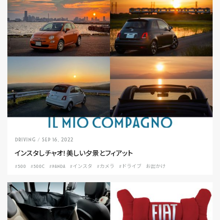
DRIVING
/ Sep 16, 2022
インスタしチャオ！美しい夕景とフィアット
#500
#500C
#PANDA
#インスタ
#カメラ
#ドライブ
お出かけ