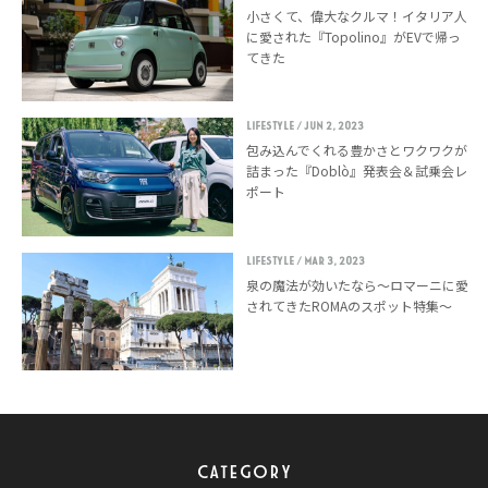
小さくて、偉大なクルマ！イタリア人
に愛された『Topolino』がEVで帰っ
てきた
LIFESTYLE
/ Jun 2, 2023
包み込んでくれる豊かさとワクワクが
詰まった『Doblò』発表会＆試乗会レ
ポート
LIFESTYLE
/ Mar 3, 2023
泉の魔法が効いたなら〜ロマーニに愛
されてきたROMAのスポット特集〜
CATEGORY