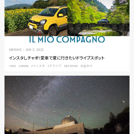
DRIVING
/ Jun 3, 2022
インスタしチャオ！愛車で夏に行きたいドライブスポット
#500
#PANDA
#インスタ
#ドライブ
500 SPORT
お出かけ