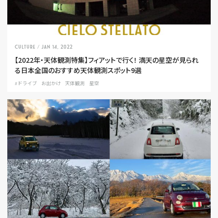
CULTURE
/ Jan 14, 2022
【2022年・天体観測特集】フィアットで行く！ 満天の星空が見られ
る日本全国のおすすめ天体観測スポット9選
#ドライブ
お出かけ
天体観測
星空