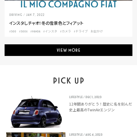
DRIVING
/ Jan 7, 2022
インスタしチャオ！冬の雪景色とフィアット
#500
#500X
#PANDA
#インスタ
#カメラ
#ドライブ
お出かけ
VIEW MORE
PICK UP
LIFESTYLE
/ Dec 1, 2023
12年間ありがとう！歴史に名を刻んだ
史上最高のTwinAirエンジン
LIFESTYLE
/ Aug 4, 2023