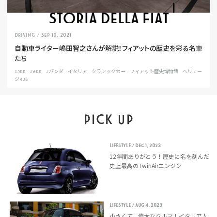
DRIVING
/ Sep 10, 2021
自動車ライター嶋田智之さんが解説！フィアットの歴史を彩る名車
たち
#500
#600
#パンダ
イタリア
クラシックカー
フィアット歴史博物館
ヘリテー
ジHUB
PICK UP
LIFESTYLE
/ Dec 1, 2023
12年間ありがとう！歴史に名を刻んだ
史上最高のTwinAirエンジン
LIFESTYLE
/ Aug 4, 2023
小さくて、偉大なクルマ！イタリア人