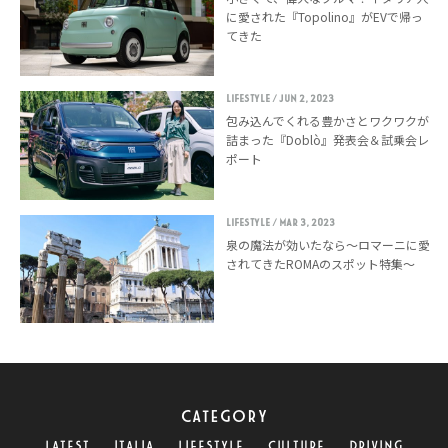
に愛された『Topolino』がEVで帰っ
てきた
LIFESTYLE
/ Jun 2, 2023
包み込んでくれる豊かさとワクワクが
詰まった『Doblò』発表会＆試乗会レ
ポート
LIFESTYLE
/ Mar 3, 2023
泉の魔法が効いたなら〜ロマーニに愛
されてきたROMAのスポット特集〜
CATEGORY
LATEST
ITALIA
LIFESTYLE
CULTURE
DRIVING