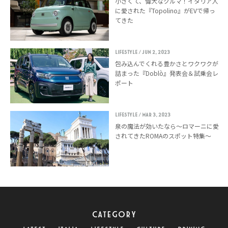
小さくて、偉大なクルマ！イタリア人
に愛された『Topolino』がEVで帰っ
てきた
LIFESTYLE
/ Jun 2, 2023
包み込んでくれる豊かさとワクワクが
詰まった『Doblò』発表会＆試乗会レ
ポート
LIFESTYLE
/ Mar 3, 2023
泉の魔法が効いたなら〜ロマーニに愛
されてきたROMAのスポット特集〜
CATEGORY