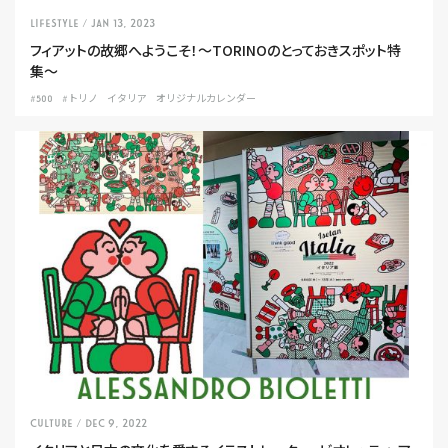
LIFESTYLE
/ Jan 13, 2023
フィアットの故郷へようこそ！〜TORINOのとっておきスポット特
集〜
#500
#トリノ
イタリア
オリジナルカレンダー
CULTURE
/ Dec 9, 2022