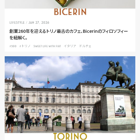
LIFESTYLE
/ Jan 27, 2026
創業260年を迎えるトリノ最古のカフェ、Bicerinのフィロソフィー
を紐解く。
#500
#トリノ
SWEET LIFE WITH FIAT
イタリア
ドルチェ