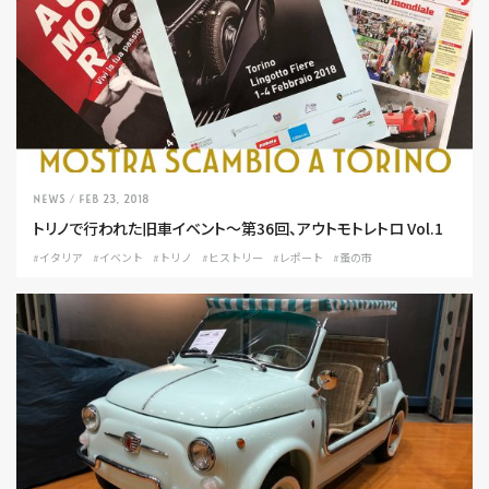
NEWS
/ Feb 23, 2018
トリノで行われた旧車イベント〜第36回、アウトモトレトロ Vol.1
#イタリア
#イベント
#トリノ
#ヒストリー
#レポート
#蚤の市