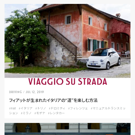
DRIVING
/ Jul 12, 2019
フィアットが生まれたイタリアの“道”を楽しむ方法
#FIAT
#イタリア
#トリノ
#ドロミティ
#フィレンツェ
#マニュアルトランスミッ
ション
#ミラノ
#モデナ
#レンタカー