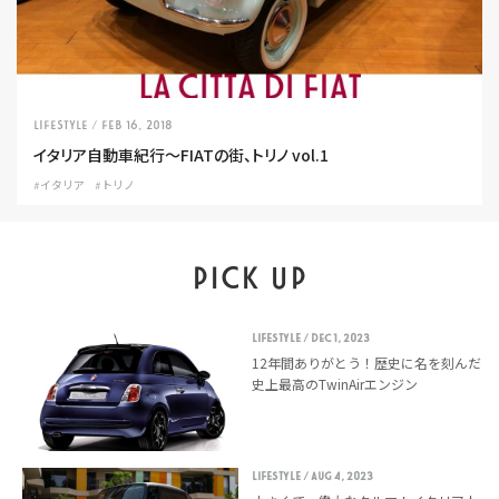
LIFESTYLE
/ Feb 16, 2018
イタリア自動車紀行〜FIATの街、トリノ vol.1
#イタリア
#トリノ
PICK UP
LIFESTYLE
/ Dec 1, 2023
12年間ありがとう！歴史に名を刻んだ
史上最高のTwinAirエンジン
LIFESTYLE
/ Aug 4, 2023