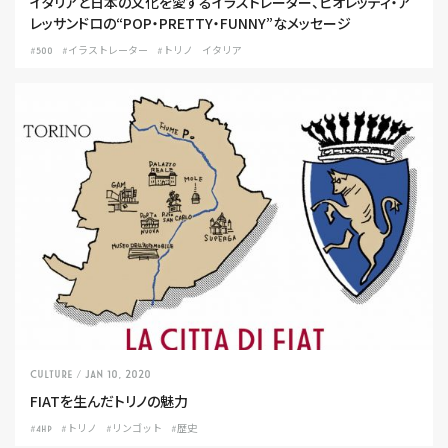
イタリアと日本の文化を愛するイラストレーター、ビオレッティ・ア
レッサンドロの“POP・PRETTY・FUNNY”なメッセージ
#500
#イラストレーター
#トリノ
イタリア
CULTURE
/ Jan 10, 2020
FIATを生んだトリノの魅力
#4HP
#トリノ
#リンゴット
#歴史