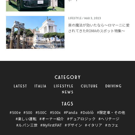
LIFESTYLE
/ Mar 3, 2023
泉の魔法が効いたなら〜ロマーニに愛
されてきたROMAのスポット特集〜
CATEGORY
LATEST
ITALIA
LIFESTYLE
CULTURE
DRIVING
NEWS
TAGS
#500e
#500
#500C
#500x
#Panda
#Doblò
#限定車・その他
#楽しい運転
#オーナー紹介
#デュアロジック
#ヘリテージ
#ルパン三世
#MyFirstFIAT
#デザイン
#イタリア
#カフェ