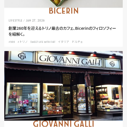
LIFESTYLE
/ Jan 27, 2026
創業260年を迎えるトリノ最古のカフェ、Bicerinのフィロソフィー
を紐解く。
#500
#トリノ
SWEET LIFE WITH FIAT
イタリア
ドルチェ