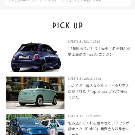
#チョコレート
#ワイン
イタリア
ドルチェ
パンドーロ
フード
PICK UP
LIFESTYLE
/ Dec 1, 2023
12年間ありがとう！歴史に名を刻んだ
史上最高のTwinAirエンジン
LIFESTYLE
/ Aug 4, 2023
小さくて、偉大なクルマ！イタリア人
に愛された『Topolino』がEVで帰っ
てきた
LIFESTYLE
/ Jun 2, 2023
包み込んでくれる豊かさとワクワクが
詰まった『Doblò』発表会＆試乗会レ
ポート