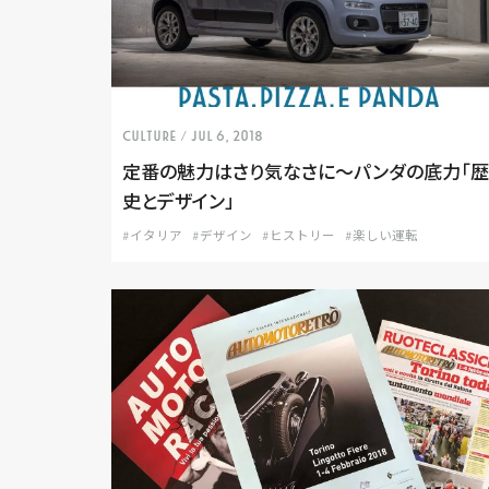
CULTURE
/ Jul 6, 2018
定番の魅力はさり気なさに〜パンダの底力「歴
史とデザイン」
#イタリア
#デザイン
#ヒストリー
#楽しい運転