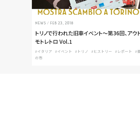
NEWS
/ Feb 23, 2018
トリノで行われた旧車イベント〜第36回、アウ
モトレトロ Vol.1
#イタリア
#イベント
#トリノ
#ヒストリー
#レポート
#
の市