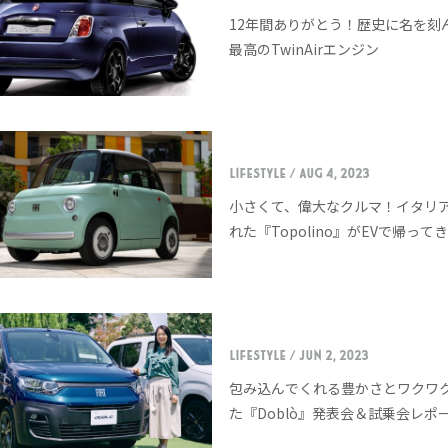
12年間ありがとう！歴史に名を刻
最高のTwinAirエンジン
LIFESTYLE
/ Aug 4, 2023
小さくて、偉大なクルマ！イタリ
れた『Topolino』がEVで帰って
LIFESTYLE
/ Jun 2, 2023
包み込んでくれる豊かさとワクワ
た『Doblò』発表会＆試乗会レポ