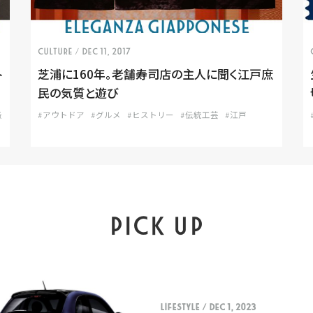
CULTURE
/ Dec 11, 2017
ト
芝浦に160年。老舗寿司店の主人に聞く江戸庶
民の気質と遊び
蚤
#アウトドア
#グルメ
#ヒストリー
#伝統工芸
#江戸
PICK UP
LIFESTYLE
/ Dec 1, 2023