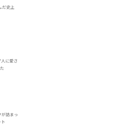
んだ史上
ア人に愛さ
きた
クが詰まっ
ート