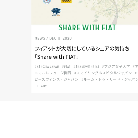
NEWS
/ Dec 11, 2020
フィアットが大切にしているシェアの気持ち
「Share with FIAT」
#ASHOKA JAPAN
#FIAT
#SHAREWITHFIAT
#アジア女子大学
#
ニマルレフュージ関西
#スマイリングホスピタルジャパン
#
ピースウィンズ・ジャパン
#ルーム・トゥ・リード・ジャパ
I LADY