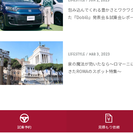
LIFESTYLE
/ Jun 2, 2023
包み込んでくれる豊かさとワクワ
た『Doblò』発表会＆試乗会レポ
LIFESTYLE
/ Mar 3, 2023
泉の魔法が効いたなら〜ロマーニ
きたROMAのスポット特集〜
試乗予約
見積もり依頼