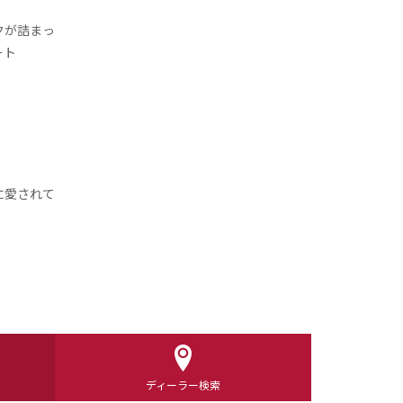
クが詰まっ
ート
に愛されて
ディーラー検索