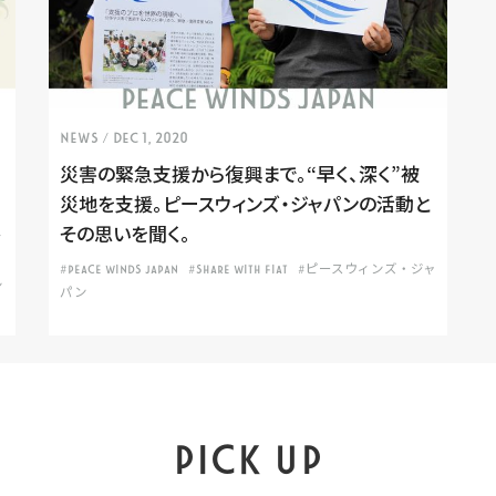
NEWS
/ Dec 1, 2020
災害の緊急支援から復興まで。“早く、深く”被
災地を支援。ピースウィンズ・ジャパンの活動と
その思いを聞く。
ア
#PEACE WINDS JAPAN
#SHARE WITH FIAT
#ピースウィンズ・ジャ
ン
パン
PICK UP