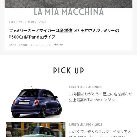
LIFESTYLE
/ Mar 7, 2024
ファミリーカーとマイカーは全然違う!? 田中さんファミリーの
『500C』＆『Panda』ライフ
#500
#500C
#ミニチュアシュナウザー
PICK UP
LIFESTYLE
/ Dec 1, 2023
12年間ありがとう！歴史に名を刻んだ
史上最高のTwinAirエンジン
LIFESTYLE
/ Aug 4, 2023
小さくて、偉大なクルマ！イタリア人