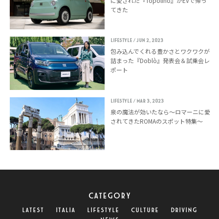
に愛された『Topolino』がEVで帰っ
てきた
LIFESTYLE
/ Jun 2, 2023
包み込んでくれる豊かさとワクワクが
詰まった『Doblò』発表会＆試乗会レ
ポート
LIFESTYLE
/ Mar 3, 2023
泉の魔法が効いたなら〜ロマーニに愛
されてきたROMAのスポット特集〜
CATEGORY
LATEST
ITALIA
LIFESTYLE
CULTURE
DRIVING