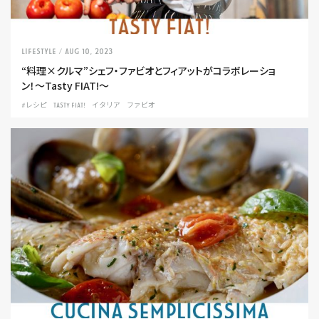
LIFESTYLE
/ Aug 10, 2023
“料理×クルマ”シェフ・ファビオとフィアットがコラボレーショ
ン！〜Tasty FIAT!〜
#レシピ
TASTY FIAT!
イタリア
ファビオ