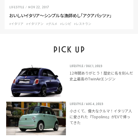
LIFESTYLE
/ Nov 22, 2017
おいしいイタリア〜シンプルな漁師めし「アクアパッツァ」
#イタリア
#イタリアン
#グルメ
#レシピ
#レストラン
PICK UP
LIFESTYLE
/ Dec 1, 2023
12年間ありがとう！歴史に名を刻んだ
史上最高のTwinAirエンジン
LIFESTYLE
/ Aug 4, 2023
小さくて、偉大なクルマ！イタリア人
に愛された『Topolino』がEVで帰っ
てきた