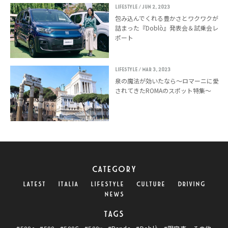
LIFESTYLE
/ Jun 2, 2023
包み込んでくれる豊かさとワクワクが
詰まった『Doblò』発表会＆試乗会レ
ポート
LIFESTYLE
/ Mar 3, 2023
泉の魔法が効いたなら〜ロマーニに愛
されてきたROMAのスポット特集〜
CATEGORY
LATEST
ITALIA
LIFESTYLE
CULTURE
DRIVING
NEWS
TAGS