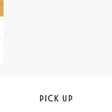
ラ
ェ
PICK UP