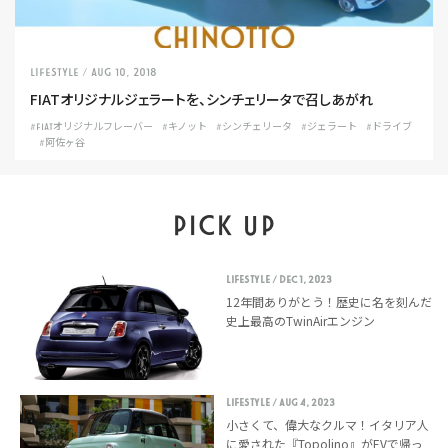
LIFESTYLE
/ Aug 10, 2018
FIATオリジナルジェラートを、シンチェリータで召しあがれ
#FIATオリジナルフレーバー
#キノット
#シンチェリータ
#ジェラート
#ドライブ
#阿佐ヶ谷
PICK UP
LIFESTYLE
/ Dec 1, 2023
12年間ありがとう！歴史に名を刻んだ
史上最高のTwinAirエンジン
LIFESTYLE
/ Aug 4, 2023
小さくて、偉大なクルマ！イタリア人
に愛された『Topolino』がEVで帰っ