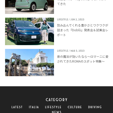
てきた
LIFESTYLE
/ Jun 2, 2023
包み込んでくれる豊かさとワクワクが
詰まった『Doblò』発表会＆試乗会レ
ポート
LIFESTYLE
/ Mar 3, 2023
泉の魔法が効いたなら〜ロマーニに愛
されてきたROMAのスポット特集〜
CATEGORY
LATEST
ITALIA
LIFESTYLE
CULTURE
DRIVING
NEWS