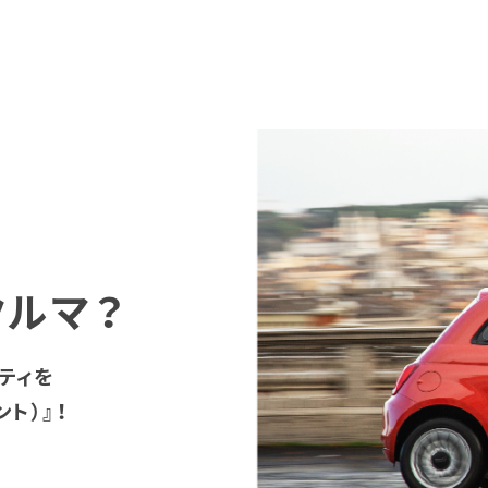
クルマ？
ティを
ト）』！