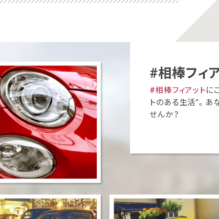
#相棒フィ
#相棒フィアット
に
トのある生活”。あな
せんか？