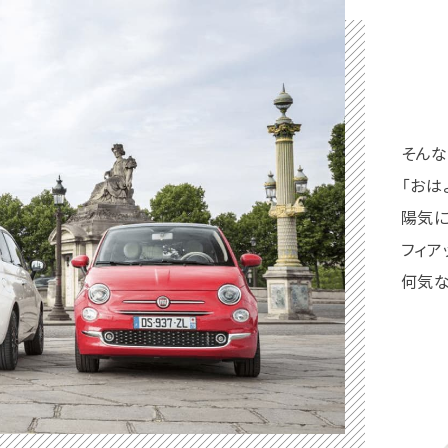
そんな
「おは
陽気に
フィア
何気な