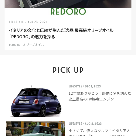
LIFESTYLE
/ Apr 23, 2021
イタリアの文化と伝統が生んだ逸品 最高級オリーブオイル
「REDORO」の魅力を探る
REDORO
オリーブオイル
PICK UP
LIFESTYLE
/ Dec 1, 2023
12年間ありがとう！歴史に名を刻んだ
史上最高のTwinAirエンジン
LIFESTYLE
/ Aug 4, 2023
小さくて、偉大なクルマ！イタリア人