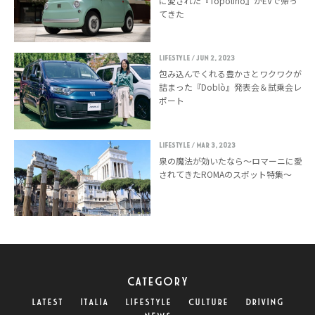
に愛された『Topolino』がEVで帰っ
てきた
LIFESTYLE
/ Jun 2, 2023
包み込んでくれる豊かさとワクワクが
詰まった『Doblò』発表会＆試乗会レ
ポート
LIFESTYLE
/ Mar 3, 2023
泉の魔法が効いたなら〜ロマーニに愛
されてきたROMAのスポット特集〜
CATEGORY
LATEST
ITALIA
LIFESTYLE
CULTURE
DRIVING