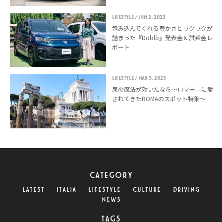
LIFESTYLE
/ Jun 2, 2023
包み込んでくれる豊かさとワクワクが
詰まった『Doblò』発表会＆試乗会レ
ポート
LIFESTYLE
/ Mar 3, 2023
泉の魔法が効いたなら〜ロマーニに愛
されてきたROMAのスポット特集〜
CATEGORY
LATEST
ITALIA
LIFESTYLE
CULTURE
DRIVING
NEWS
TAGS