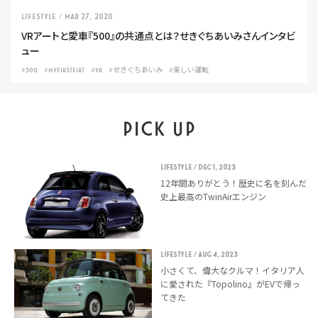
LIFESTYLE
/ Mar 27, 2020
VRアートと愛車『500』の共通点とは？せきぐちあいみさんインタビ
ュー
#500
#MYFIRSTFIAT
#VR
#せきぐちあいみ
#楽しい運転
PICK UP
LIFESTYLE
/ Dec 1, 2023
12年間ありがとう！歴史に名を刻んだ
史上最高のTwinAirエンジン
LIFESTYLE
/ Aug 4, 2023
小さくて、偉大なクルマ！イタリア人
に愛された『Topolino』がEVで帰っ
てきた