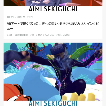
NEWS
/ Jun 26, 2020
VRアートで描く「和」の世界への想い。せきぐちあいみさん インタビ
ュー
#500
#MYFIRSTFIAT
#VR
#せきぐちあいみ
#楽しい運転