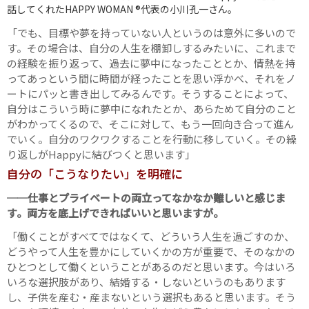
話してくれたHAPPY WOMAN ®代表の小川孔一さん。
「でも、目標や夢を持っていない人というのは意外に多いので
す。その場合は、自分の人生を棚卸しするみたいに、これまで
の経験を振り返って、過去に夢中になったこととか、情熱を持
ってあっという間に時間が経ったことを思い浮かべ、それをノ
ートにパッと書き出してみるんです。そうすることによって、
自分はこういう時に夢中になれたとか、あらためて自分のこと
がわかってくるので、そこに対して、もう一回向き合って進ん
でいく。自分のワクワクすることを行動に移していく。その繰
り返しがHappyに結びつくと思います」
自分の「こうなりたい」を明確に
──仕事とプライベートの両立ってなかなか難しいと感じま
す。両方を底上げできればいいと思いますが。
「働くことがすべてではなくて、どういう人生を過ごすのか、
どうやって人生を豊かにしていくかの方が重要で、そのなかの
ひとつとして働くということがあるのだと思います。今はいろ
いろな選択肢があり、結婚する・しないというのもあります
し、子供を産む・産まないという選択もあると思います。そう