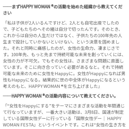
──まずHAPPY WOMAN ®の活動を始めた経緯から教えてくだ
さい
「私は子供が2人いるんですけど、2人とも自宅出産でしたの
で、子どもたちのへその緒は自分で切ったんです。そのとき、
これからは自分の人生だけではなく、子供たちの100年先の人
生まで設計していかないといけない、という決意を固めまし
た。それと同時に痛感したのが、女性の生命力、凄まじさで
す。100年先、もっと先まで持続可能な未来を創っていくには、
女性の力が不可欠。でもその女性は、さまざまな問題に直面し
ています。そこに向き合っていく必要があるなと。それで持続
可能な未来のために女性をHappyに。女性がHappyになれば男
性もHappyになる。結果的に世の中全体がHappyになるという
考えのもと、HAPPY WOMAN ®を立ち上げました」
──HAPPY WOMAN ®の活動内容について教えてください。
「“女性をHappyにする”をテーマにさまざまな活動を年間通じ
て行なっていますが、一番大きい活動は、3月8日、国連が制定
している国際女性デーに行っている「国際女性デー｜ HAPPY
WOMAN FESTA」というイベントです。これは“女性の生き方を