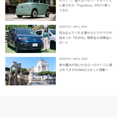
小さくて、偉大なクルマ！イタリア人
に愛された『Topolino』がEVで帰っ
てきた
LIFESTYLE
/ Jun 2, 2023
包み込んでくれる豊かさとワクワクが
詰まった『Doblò』発表会＆試乗会レ
ポート
LIFESTYLE
/ Mar 3, 2023
泉の魔法が効いたなら〜ロマーニに愛
されてきたROMAのスポット特集〜