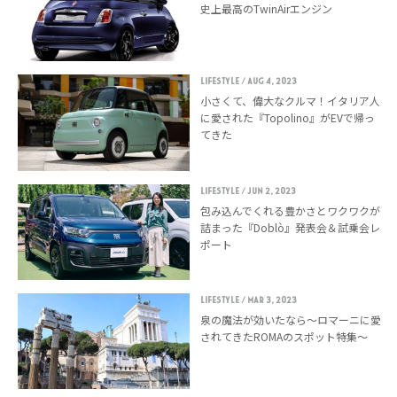
史上最高のTwinAirエンジン
LIFESTYLE
/ Aug 4, 2023
小さくて、偉大なクルマ！イタリア人
に愛された『Topolino』がEVで帰っ
てきた
LIFESTYLE
/ Jun 2, 2023
包み込んでくれる豊かさとワクワクが
詰まった『Doblò』発表会＆試乗会レ
ポート
LIFESTYLE
/ Mar 3, 2023
泉の魔法が効いたなら〜ロマーニに愛
されてきたROMAのスポット特集〜