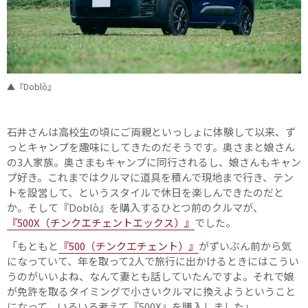
▲『Doblò』
石井さんは高校生の頃にご両親といっしょに体験して以来、ず
っとキャンプを趣味にしてきたのだそうです。奥さまと娘さん
の3人家族。奥さまもキャンプに同行されるし、娘さんもキャン
プ好き。これまではクルマに道具を積んで現地まで行き、テン
トを設営して、というスタイルで休日を楽しんできたのだと
か。そして『Doblò』を購入するひとつ前のクルマが、
『500X（チンクエチェントエックス）』
でした。
「もともと
『500（チンクエチェント）』
がずいぶん前から気
になっていて、年を取って2人で旅行に出かけるときにはこうい
うのがいいよね、なんて妻とも話していたんですよ。それで娘
が免許を取るタイミングで小さいクルマに換えようということ
になって、いろいろ考えて『500X』を購入しました」