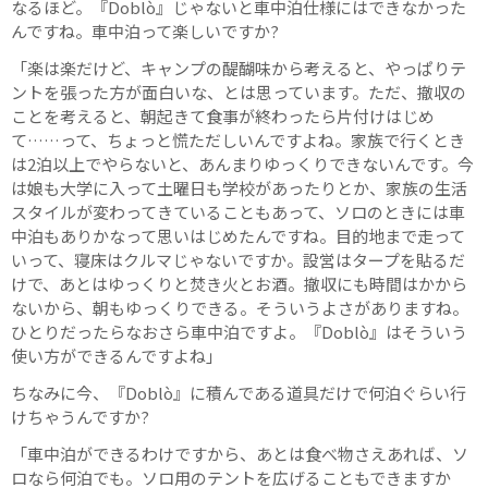
なるほど。『Doblò』じゃないと車中泊仕様にはできなかった
んですね。車中泊って楽しいですか?
「楽は楽だけど、キャンプの醍醐味から考えると、やっぱりテ
ントを張った方が面白いな、とは思っています。ただ、撤収の
ことを考えると、朝起きて食事が終わったら片付けはじめ
て……って、ちょっと慌ただしいんですよね。家族で行くとき
は2泊以上でやらないと、あんまりゆっくりできないんです。今
は娘も大学に入って土曜日も学校があったりとか、家族の生活
スタイルが変わってきていることもあって、ソロのときには車
中泊もありかなって思いはじめたんですね。目的地まで走って
いって、寝床はクルマじゃないですか。設営はタープを貼るだ
けで、あとはゆっくりと焚き火とお酒。撤収にも時間はかから
ないから、朝もゆっくりできる。そういうよさがありますね。
ひとりだったらなおさら車中泊ですよ。『Doblò』はそういう
使い方ができるんですよね」
ちなみに今、『Doblò』に積んである道具だけで何泊ぐらい行
けちゃうんですか?
「車中泊ができるわけですから、あとは食べ物さえあれば、ソ
ロなら何泊でも。ソロ用のテントを広げることもできますか