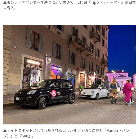
▲モンテ・ナポレオーネ通りに近い裏道で。2代目『Tipo（ティーポ）』※日本
未導入。
▲ナイトスポットとしても知られるガリバルディ通りに佇む『Panda（パン
ダ）』と『500』。