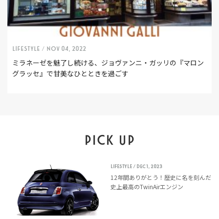
LIFESTYLE /
Nov 04, 2022
ミラネーゼを魅了し続ける、ジョヴァンニ・ガッリの『マロン
グラッセ』で甘美なひとときを過ごす
PICK UP
LIFESTYLE
/ Dec 1, 2023
12年間ありがとう！歴史に名を刻んだ
史上最高のTwinAirエンジン