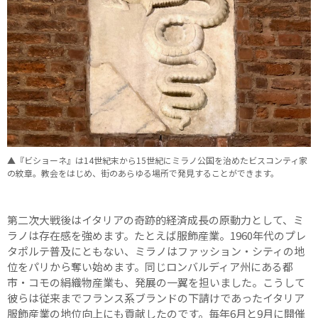
▲『ビショーネ』は14世紀末から15世紀にミラノ公国を治めたビスコンティ家
の紋章。教会をはじめ、街のあらゆる場所で発見することができます。
第二次大戦後はイタリアの奇跡的経済成長の原動力として、ミ
ラノは存在感を強めます。たとえば服飾産業。1960年代のプレ
タポルテ普及にともない、ミラノはファッション・シティの地
位をパリから奪い始めます。同じロンバルディア州にある都
市・コモの絹織物産業も、発展の一翼を担いました。こうして
彼らは従来までフランス系ブランドの下請けであったイタリア
服飾産業の地位向上にも貢献したのです。毎年6月と9月に開催