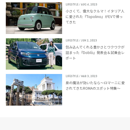
LIFESTYLE
/ Aug 4, 2023
小さくて、偉大なクルマ！イタリア人
に愛された『Topolino』がEVで帰っ
てきた
LIFESTYLE
/ Jun 2, 2023
包み込んでくれる豊かさとワクワクが
詰まった『Doblò』発表会＆試乗会レ
ポート
LIFESTYLE
/ Mar 3, 2023
泉の魔法が効いたなら〜ロマーニに愛
されてきたROMAのスポット特集〜