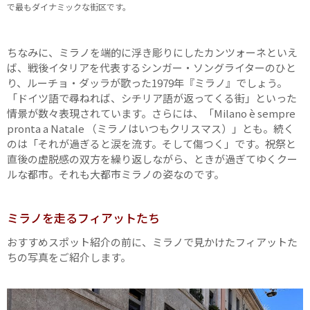
で最もダイナミックな街区です。
ちなみに、ミラノを端的に浮き彫りにしたカンツォーネといえ
ば、戦後イタリアを代表するシンガー・ソングライターのひと
り、ルーチョ・ダッラが歌った1979年『ミラノ』でしょう。
「ドイツ語で尋ねれば、シチリア語が返ってくる街」といった
情景が数々表現されています。さらには、「Milano è sempre
pronta a Natale （ミラノはいつもクリスマス）」とも。続く
のは「それが過ぎると涙を流す。そして傷つく」です。祝祭と
直後の虚脱感の双方を繰り返しながら、ときが過ぎてゆくクー
ルな都市。それも大都市ミラノの姿なのです。
ミラノを走るフィアットたち
おすすめスポット紹介の前に、ミラノで見かけたフィアットた
ちの写真をご紹介します。