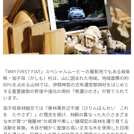
『#MY FIRST FIAT』スペシャルムービーの撮影地でもある岐阜
県・加子母（かしも）村は、山に囲まれた地域。地域面積の約
93％を占める山林では、伊勢神宮の式年遷宮御用材をはじめと
する重要建築の修復や復元の用材『東濃ひのき』が育てられて
います。
加子母森林組合では『美林萬世之不滅（びりんばんせい これ
を たやさず）』の理念を掲げ、林齢の異なった大小さまざま
な木が育つ“複層林”の成育や美しい循環型の森林を護り育てる
活動を実施。木目が細かく密度の高い丈夫な木を使用した日用