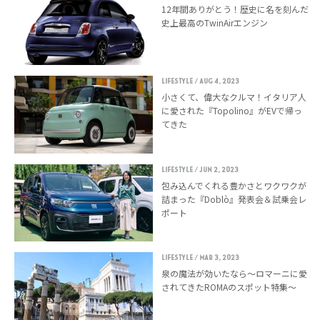
12年間ありがとう！歴史に名を刻んだ
史上最高のTwinAirエンジン
LIFESTYLE
/ Aug 4, 2023
小さくて、偉大なクルマ！イタリア人
に愛された『Topolino』がEVで帰っ
てきた
LIFESTYLE
/ Jun 2, 2023
包み込んでくれる豊かさとワクワクが
詰まった『Doblò』発表会＆試乗会レ
ポート
LIFESTYLE
/ Mar 3, 2023
泉の魔法が効いたなら〜ロマーニに愛
されてきたROMAのスポット特集〜