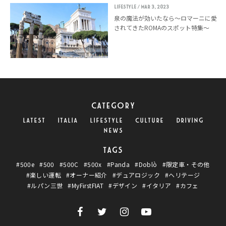
LIFESTYLE
/ Mar 3, 2023
泉の魔法が効いたなら〜ロマーニに愛
されてきたROMAのスポット特集〜
CATEGORY
LATEST
ITALIA
LIFESTYLE
CULTURE
DRIVING
NEWS
TAGS
#500e
#500
#500C
#500x
#Panda
#Doblò
#限定車・その他
#楽しい運転
#オーナー紹介
#デュアロジック
#ヘリテージ
#ルパン三世
#MyFirstFIAT
#デザイン
#イタリア
#カフェ