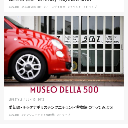
#ABARTH
#SHAREWITHFIAT
#アースデイ東京
#イベント
#ドライブ
LIFESTYLE
/ Jun 13, 2012
愛知県・チッタナポリのチンクエチェント博物館に行ってみよう!
#ABARTH
#チンクエチェント博物館
#ドライブ