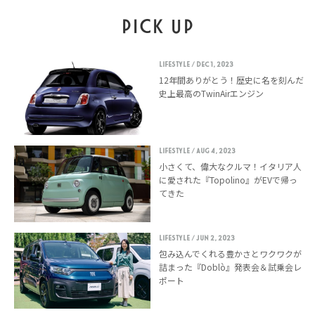
PICK UP
LIFESTYLE
/ Dec 1, 2023
12年間ありがとう！歴史に名を刻んだ
史上最高のTwinAirエンジン
LIFESTYLE
/ Aug 4, 2023
小さくて、偉大なクルマ！イタリア人
に愛された『Topolino』がEVで帰っ
てきた
LIFESTYLE
/ Jun 2, 2023
包み込んでくれる豊かさとワクワクが
詰まった『Doblò』発表会＆試乗会レ
ポート