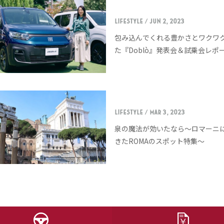
LIFESTYLE
/ Jun 2, 2023
包み込んでくれる豊かさとワクワ
た『Doblò』発表会＆試乗会レポ
LIFESTYLE
/ Mar 3, 2023
泉の魔法が効いたなら〜ロマーニ
きたROMAのスポット特集〜