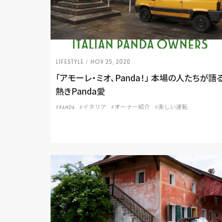
LIFESTYLE
/ Nov 25, 2020
「アモーレ・ミオ、Panda！」 本場の人たちが語
熱きPanda愛
#PANDA
#イタリア
#オーナー紹介
#楽しい運転