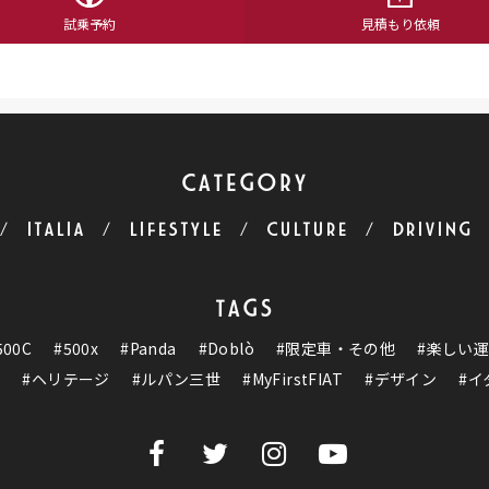
試乗予約
見積もり依頼
CATEGORY
ITALIA
LIFESTYLE
CULTURE
DRIVING
TAGS
500C
#500x
#Panda
#Doblò
#限定車・その他
#楽しい
ク
#ヘリテージ
#ルパン三世
#MyFirstFIAT
#デザイン
#イ