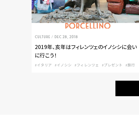
CULTURE
/ Dec 28, 2018
2019年、亥年はフィレンツェのイノシシに会い
に行こう！
#イタリア
#イノシシ
#フィレンツェ
#プレゼント
#旅行