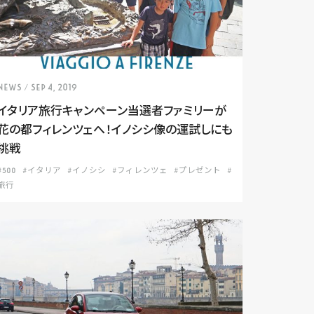
NEWS
/ Sep 4, 2019
イタリア旅行キャンペーン当選者ファミリーが
花の都フィレンツェへ！イノシシ像の運試しにも
挑戦
#500
#イタリア
#イノシシ
#フィレンツェ
#プレゼント
#
旅行