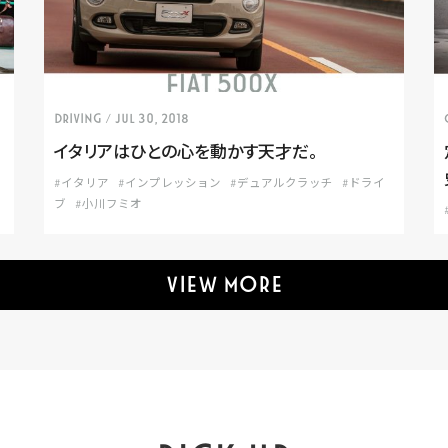
DRIVING
/ Jul 30, 2018
イタリアはひとの心を動かす天才だ。
#イタリア
#インプレッション
#デュアルクラッチ
#ドライ
ブ
#小川フミオ
VIEW MORE