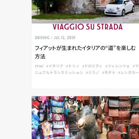
DRIVING
/ Jul 12, 2019
フィアットが生まれたイタリアの“道”を楽しむ
方法
#FIAT
#イタリア
#トリノ
#ドロミティ
#フィレンツェ
#マ
ニュアルトランスミッション
#ミラノ
#モデナ
#レンタカー