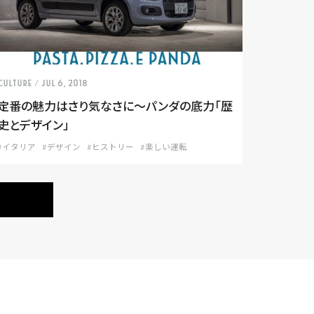
CULTURE
/ Jul 6, 2018
定番の魅力はさり気なさに〜パンダの底力「歴
史とデザイン」
#イタリア
#デザイン
#ヒストリー
#楽しい運転